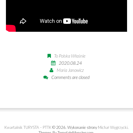
To Polska Właśnie
2020.08.24
Maria Janowicz
Comments are closed
Kwartalnik TURYSTA – PTTK
© 2026.
Wykonanie strony
Michał Węgrzycki
.
Themes By TemplateMonster.com.