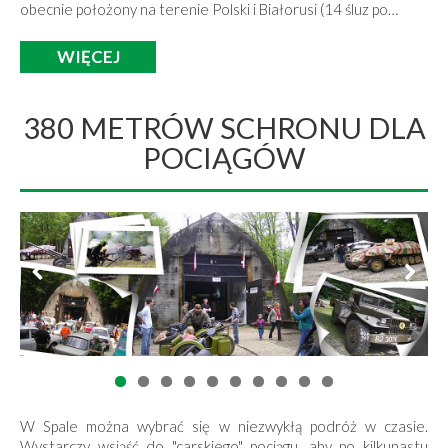
obecnie położony na terenie Polski i Białorusi (14 śluz po…
WIĘCEJ
380 METRÓW SCHRONU DLA
POCIĄGÓW
W Spale można wybrać się w niezwykłą podróż w czasie.
Wystarczy wsiąść do "carskiego" pociągu, aby po kilkunastu