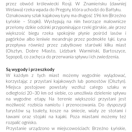
przez obwód królewiecki Rosji. W Znamieńsku (dawniej
Welawa) rzeka wpada do Pregoły, która uchodzi do Bałtyku.
Oznakowany szlak kajakowy Łyny ma długość 196 km (Brzeźno
Łyńskie – Stopki). Występują na nim tworzące malownicze
przełomy dzikie odcinki przypominające rzeki górskie, ale przez
większość biegu rzeka spokojnie płynie pośród lasów i
pagórków albo leniwie meandruje przez podmokłe łąki. Łyna
przepływa również przez zabytkowe starówki kilku miast
(Olsztyn, Dobre Miasto, Lidzbark Warmiński, Bartoszyce,
Sępopol), co zachęca do przerwania spływu i ich zwiedzenia.
Są wygody i przeszkody
W każdym z tych miast możemy wygodnie wylą­dować,
korzystając z przystani kajakowych lub pomostów (Olsztyn).
Miejsca postojowe powstały wzdłuż całego szlaku w
odległości 20–30 km od sie­bie, co umożliwia dzielenie spływu
na wygodne etapy. Na terenie większości przystani jest
możliwość rozbicia namiotu i przenocowania. Do dyspozycji
turystów są toalety, kosze na śmiecie, wiaty ze stołami i
ławami oraz stojaki na kajaki. Poza miastami możemy też
rozpalić ognisko.
Przystanie urządzono w miejscowościach: Brzeźno Łyńskie,