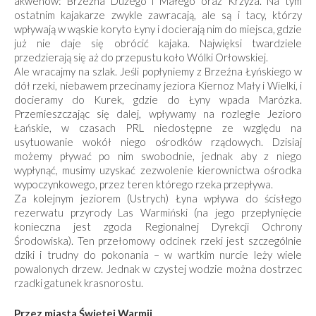
akwenów: Brzeźna Dużego i Małego oraz Krzyża. Na tym
ostatnim kajakarze zwykle zawracają, ale są i tacy, którzy
wpływają w wąskie koryto Łyny i docierają nim do miejsca, gdzie
już nie daje się obrócić kajaka. Najwięksi twardziele
przedzierają się aż do prze­pustu koło Wólki Orłowskiej.
Ale wracajmy na szlak. Jeśli popłyniemy z Brzeźna Łyńskiego w
dół rzeki, niebawem przecinamy jeziora Kiernoz Mały i Wielki, i
docieramy do Kurek, gdzie do Łyny wpada Marózka.
Przemieszczając się dalej, wpływamy na rozległe Jezioro
Łańskie, w czasach PRL niedostępne ze względu na
usytuowanie wokół niego ośrodków rządo­wych. Dzisiaj
możemy pływać po nim swobodnie, jednak aby z niego
wypłynąć, musimy uzyskać ze­zwolenie kierownictwa ośrodka
wypoczynkowego, przez teren którego rzeka przepływa.
Za kolejnym jeziorem (Ustrych) Łyna wpływa do ścisłego
rezerwatu przyrody Las Warmiński (na jego przepłynięcie
konieczna jest zgoda Regionalnej Dyrekcji Ochrony
Środowiska). Ten przełomowy odcinek rzeki jest szczególnie
dziki i trudny do pokonania – w wartkim nurcie leży wiele
powalonych drzew. Jednak w czystej wodzie można dostrzec
rzadki gatunek krasnorostu.
Przez miasta Świętej Warmii