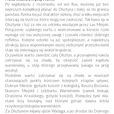
Po wypłynięciu z rezerwatu, od wsi Ruś, możemy już bez
większych komplikacji płynąć do Olsztyna i dalej, aż do granicy
państwa. Rzeka ma już charakter nizinny, choć w kilku miejscach
zdarzają się bystrza, które mogą nas zaskoczyć. Tak bywa np. w
Olsztynie i tuż za nim na odcinku wiodącym przez Las Miejski.
Połączenie szybkiego nurtu z wiatrołomami w korycie rzeki
wymaga od nas wytężonej uwagi i czasami również dobrego
refleksu. Kolejne odcinki są już spokojniejsze, a największą
atrakcją (poza wspomnianymi wyżej nielicznymi przeszkodami)
staje się zmieniający się wokół krajobraz.
Oczywiście warto zwiedzić cały Olsztyn, a przynajmniej należy
zatrzymać się na chwilę, by obejrzeć zamek kapituły
warmińskiej, u stóp którego przepływamy (uwaga na próg
wodny).
Podobnie warto zatrzymać się na chwilę w mia­stach
stanowiących punkty końcowe kolejnych etapów spływu:
Dobrym Mieście (gotycki kościół z kolegiatą, Baszta Bociania,
Skansen Miejski) i Lidzbarku Warmińskim (zamek biskupi,
Oranżeria Krasickiego, gotycki kościół). Pomiędzy tymi mia­
stami leżą Smolajny, nad którymi góruje dawna letnia
rezydencja biskupów warmińskich.
Za Olsztynem mijamy ujście Wadąga, a po drodze do Dobrego