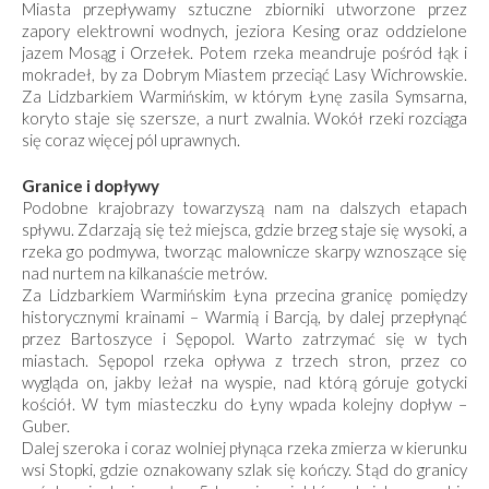
Miasta przepływamy sztuczne zbiorniki utworzone przez
zapory elektrowni wodnych, jeziora Kesing oraz oddzielone
jazem Mosąg i Orzełek. Potem rzeka meandruje pośród łąk i
mokradeł, by za Dobrym Miastem przeciąć Lasy Wichrowskie.
Za Lidzbarkiem Warmińskim, w którym Łynę zasila Symsarna,
koryto staje się szersze, a nurt zwalnia. Wokół rzeki rozciąga
się coraz więcej pól uprawnych.
Granice i dopływy
Podobne krajobrazy towarzyszą nam na dalszych etapach
spływu. Zdarzają się też miejsca, gdzie brzeg staje się wysoki, a
rzeka go podmywa, tworząc malownicze skarpy wznoszące się
nad nurtem na kilkanaście metrów.
Za Lidzbarkiem Warmińskim Łyna przecina granicę pomiędzy
historycznymi krainami – Warmią i Barcją, by dalej przepłynąć
przez Bartoszyce i Sępopol. Warto zatrzymać się w tych
miastach. Sępopol rzeka opływa z trzech stron, przez co
wygląda on, jakby leżał na wyspie, nad którą góruje gotycki
kościół. W tym miasteczku do Łyny wpada kolejny dopływ –
Guber.
Dalej szeroka i coraz wolniej płynąca rzeka zmie­rza w kierunku
wsi Stopki, gdzie oznakowany szlak się kończy. Stąd do granicy