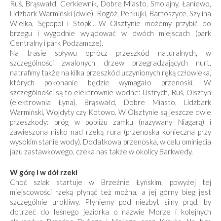
Ruś, Brąswałd, Cerkiewnik, Dobre Miasto, Smolajny, Łaniewo,
Lidzbark Warmiński (dwie), Rogóż, Perkujki, Bartoszyce, Szylina
Wielka, Sępopol i Stopki. W Olsztynie możemy przybić do
brzegu i wygodnie wylądować w dwóch miej­scach (park
Centralny i park Podzamcze).
Na trasie spływu oprócz przeszkód naturalnych, w
szczególności zwalonych drzew przegradzających nurt,
natrafimy także na kilka przeszkód uczynionych ręką człowieka,
których pokonanie będzie wymagało przenoski. W
szczególności są to elektrownie wodne: Ustrych, Ruś, Olsztyn
(elektrownia Łyna), Brąswałd, Dobre Miasto, Lidzbark
Warmiński, Wojdyty czy Kotowo. W Olsztynie są jeszcze dwie
przeszkody: próg w pobliżu zamku (nazywany Nia­garą) i
zawieszona nisko nad rzeką rura (przenoska konieczna przy
wysokim stanie wody). Dodatkowa przenoska, w celu ominięcia
jazu zastawkowego, czeka nas także w okolicy Barkwedy.
W górę i w dół rzeki
Choć szlak startuje w Brzeźnie Łyńskim, powyżej tej
miejscowości rzeką płynąć też można, a jej górny bieg jest
szczególnie urokliwy. Płyniemy pod niezbyt silny prąd, by
dotrzeć do leśnego jeziorka o nazwie Morze i kolejnych