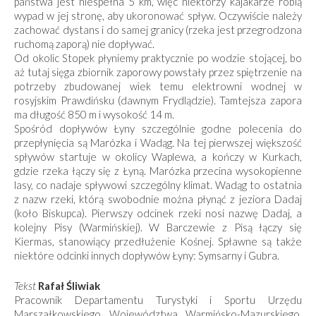
państwa jest niespełna 5 km, więc niektórzy kajakarze robią
wypad w jej stronę, aby ukoronować spływ. Oczywiście należy
zachować dystans i do samej granicy (rzeka jest przegrodzona
ruchomą zaporą) nie dopływać.
Od okolic Stopek płyniemy praktycznie po wodzie stojącej, bo
aż tutaj sięga zbiornik zaporowy powstały przez spiętrzenie na
potrzeby zbudowanej wiek temu elektrowni wodnej w
rosyjskim Prawdińsku (dawnym Frydlądzie). Tamtejsza zapora
ma długość 850 m i wysokość 14 m.
Spośród dopływów Łyny szczególnie godne pole­cenia do
przepłynięcia są Marózka i Wadąg. Na tej pierwszej większość
spływów startuje w okolicy Waplewa, a kończy w Kurkach,
gdzie rzeka łączy się z Łyną. Marózka przecina wysokopienne
lasy, co nadaje spływowi szczególny klimat. Wadąg to ostatnia
z nazw rzeki, którą swobodnie można płynąć z jeziora Dadaj
(koło Biskupca). Pierwszy odcinek rzeki nosi nazwę Dadaj, a
kolejny Pisy (Warmińskiej). W Barczewie z Pisą łączy się
Kiermas, stanowiący przedłużenie Kośnej. Spławne są także
niektóre odcinki innych dopływów Łyny: Symsarny i Gubra.
Tekst
Rafał Śliwiak
Pracownik Departamentu Turystyki i Sportu Urzędu
Marszałkowskiego Województwa Warmińsko-Mazurskiego.