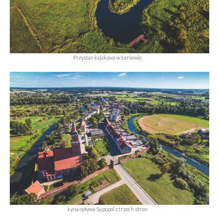
Przystań kajakowa w Łaniewie
Łyna opływa Sępopol z trzech stron