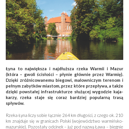
Łyna to największa i najdłuższa rzeka Warmii i Mazur
(która – gwoli ścisłości – płynie głównie przez Warmię).
Dzięki zróżnicowanemu bie­gowi, malowniczym terenom i
pełnym zabytków miastom, przez które przepływa, a także
dzięki powstałej infrastrukturze służącej wygodzie kaja­
karzy, rzeka staje się coraz bardziej popularną trasą
spływów.
Rzeka Łyna liczy sobie łącznie 264 km długości, z czego ok. 210
km znajduje się w granicach Polski (województwo warmińsko-
mazurskie). Pozostały odcinek – już pod nazwą Ława – biegnie